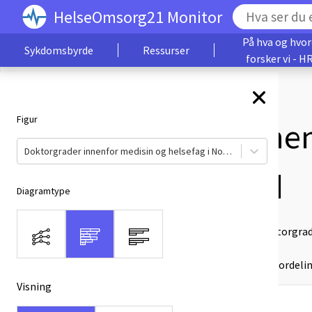
HelseOmsorg21 Monitor
På hva og hvo
Sykdomsbyrde
Ressurser
forsker vi - H
Figur
Doktorgrader innen
Doktorgrader innenfor medisin og helsefag i Norge – lærested
Norge – lærested
Diagramtype
Beskrivelse:
Figuren viser antall doktorgra
Benytt filterboksen
Figur
for å vise fordel
Visning